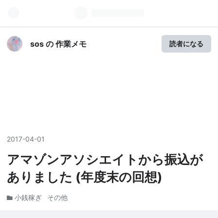
sos の 作業メモ
読者になる
2017
-
04
-
01
アマゾンアソシエイトから振込が
ありました (年度末の回想)
小銭稼ぎ
その他